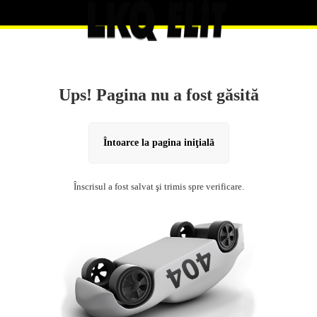
Ups! Pagina nu a fost găsită
Întoarce la pagina iniţială
Înscrisul a fost salvat şi trimis spre verificare.