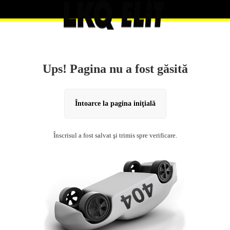
Ups! Pagina nu a fost găsită
Întoarce la pagina iniţială
Înscrisul a fost salvat şi trimis spre verificare.