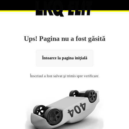
Ups! Pagina nu a fost găsită
Întoarce la pagina iniţială
Înscrisul a fost salvat şi trimis spre verificare.