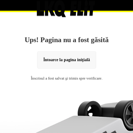
Ups! Pagina nu a fost găsită
Întoarce la pagina iniţială
Înscrisul a fost salvat şi trimis spre verificare.