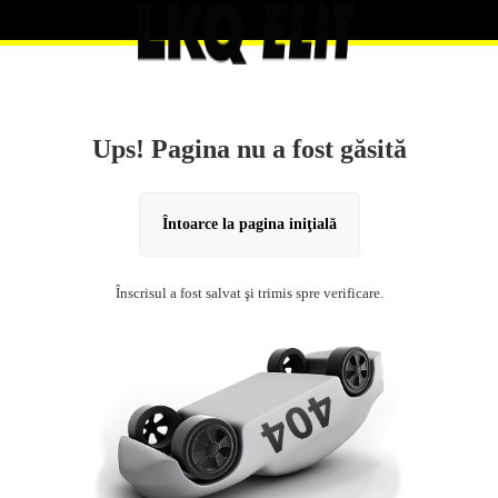
Ups! Pagina nu a fost găsită
Întoarce la pagina iniţială
Înscrisul a fost salvat şi trimis spre verificare.