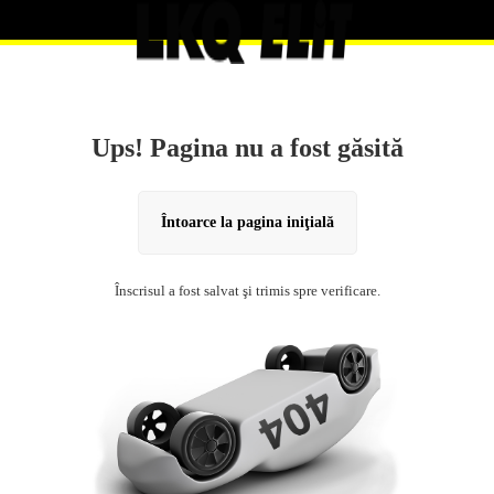
Ups! Pagina nu a fost găsită
Întoarce la pagina iniţială
Înscrisul a fost salvat şi trimis spre verificare.