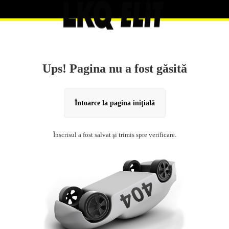
Ups! Pagina nu a fost găsită
Întoarce la pagina iniţială
Înscrisul a fost salvat şi trimis spre verificare.