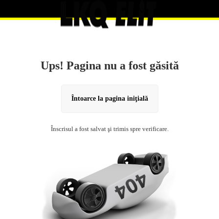
Ups! Pagina nu a fost găsită
Întoarce la pagina iniţială
Înscrisul a fost salvat şi trimis spre verificare.