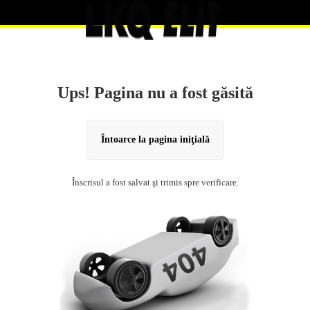
Ups! Pagina nu a fost găsită
Întoarce la pagina iniţială
Înscrisul a fost salvat şi trimis spre verificare.