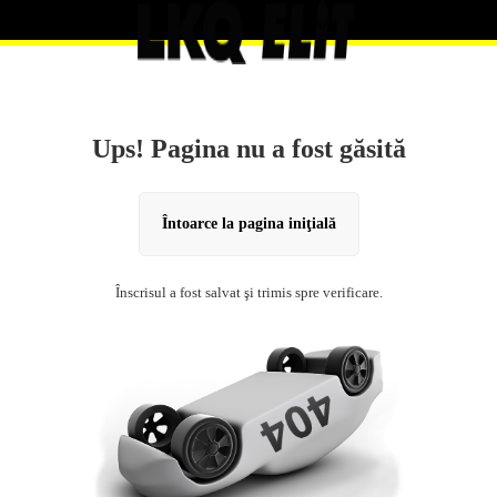
Ups! Pagina nu a fost găsită
Întoarce la pagina iniţială
Înscrisul a fost salvat şi trimis spre verificare.