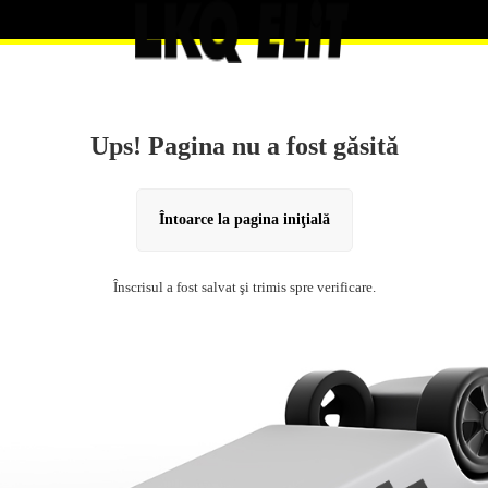
Ups! Pagina nu a fost găsită
Întoarce la pagina iniţială
Înscrisul a fost salvat şi trimis spre verificare.