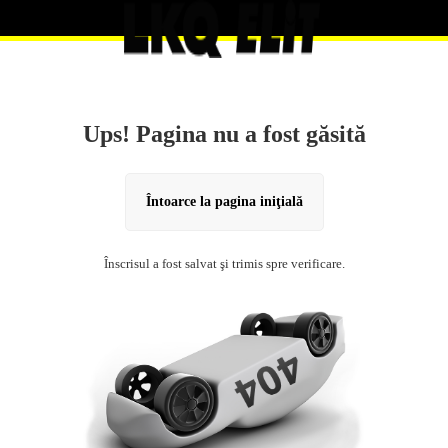
Ups! Pagina nu a fost găsită
Întoarce la pagina iniţială
Înscrisul a fost salvat şi trimis spre verificare.