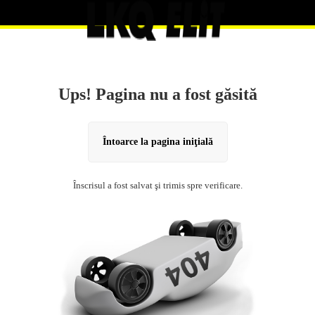
Ups! Pagina nu a fost găsită
Întoarce la pagina iniţială
Înscrisul a fost salvat şi trimis spre verificare.