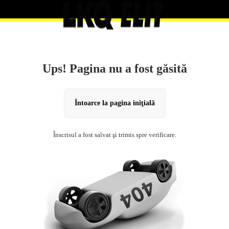
Ups! Pagina nu a fost găsită
Întoarce la pagina iniţială
Înscrisul a fost salvat şi trimis spre verificare.