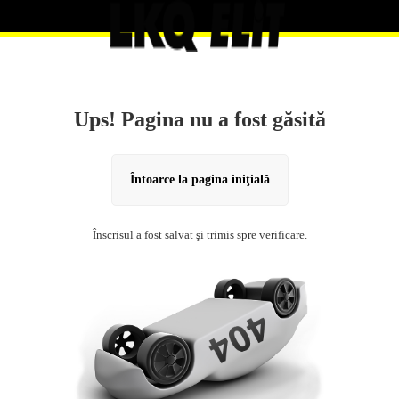
Ups! Pagina nu a fost găsită
Întoarce la pagina iniţială
Înscrisul a fost salvat şi trimis spre verificare.