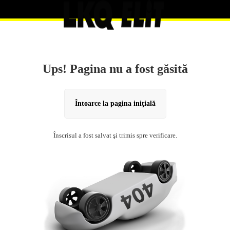
Ups! Pagina nu a fost găsită
Întoarce la pagina iniţială
Înscrisul a fost salvat şi trimis spre verificare.