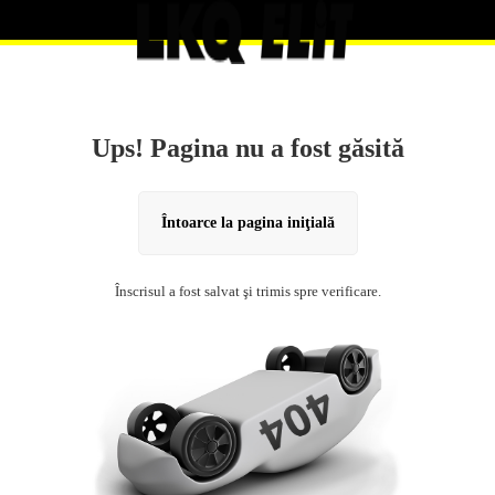
Ups! Pagina nu a fost găsită
Întoarce la pagina iniţială
Înscrisul a fost salvat şi trimis spre verificare.