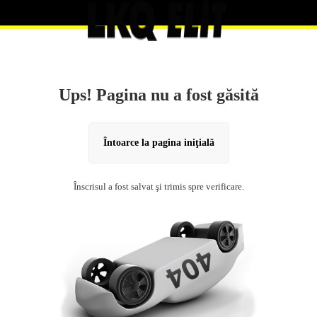
Ups! Pagina nu a fost găsită
Întoarce la pagina iniţială
Înscrisul a fost salvat şi trimis spre verificare.