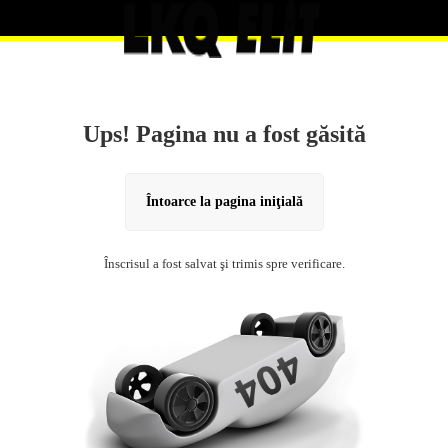
Ups! Pagina nu a fost găsită
Întoarce la pagina iniţială
Înscrisul a fost salvat şi trimis spre verificare.