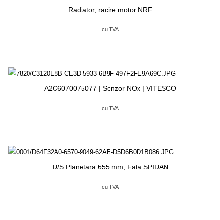
Radiator, racire motor NRF
cu TVA
A2C6070075077 | Senzor NOx | VITESCO
cu TVA
D/S Planetara 655 mm, Fata SPIDAN
cu TVA